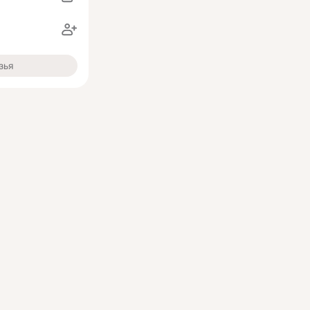
в
зья