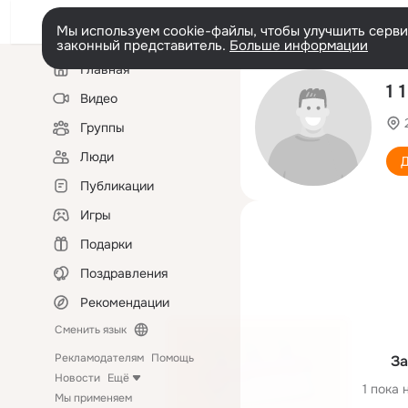
Мы используем cookie-файлы, чтобы улучшить сервис
законный представитель.
Больше информации
Левая
Главная
колонка
1 1
Видео
Группы
Люди
Д
Публикации
Игры
Подарки
Поздравления
Рекомендации
Сменить язык
Рекламодателям
Помощь
За
Новости
Ещё
1 пока 
Мы применяем