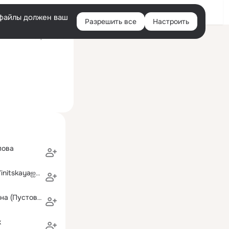
Войти
e-файлы должен ваш
Разрешить все
Настроить
Правая
ий визит: 13 фев 2013
колонка
лова
٠·˙°•๑ღஐOlya Vinitskayaஐღ๑•°˙·٠
Римма Малявина (Пустовалова)
к