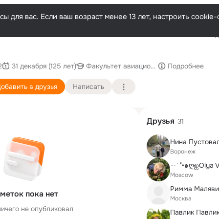
ы для вас. Если ваш возраст менее 13 лет, настроить cooki
Последн
2
31 декабря (125 лет)
Факультет авиационной техники
Подробнее
обавить в друзья
Написать
Друзья
31
Нина Пустова
Воронеж
Moscow
меток пока нет
Москва
ничего не опубликовал
Павлик Павли