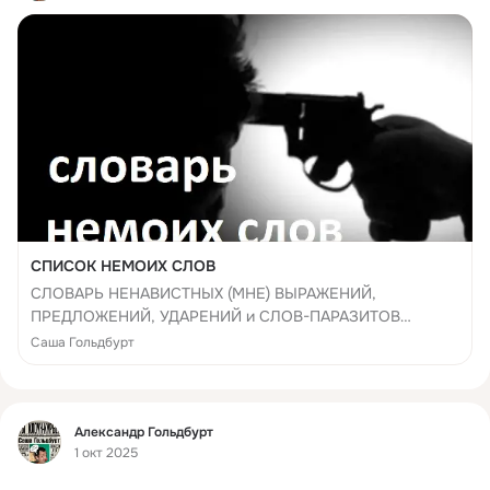
СПИСОК НЕМОИХ СЛОВ
СЛОВАРЬ НЕНАВИСТНЫХ (МНЕ) ВЫРАЖЕНИЙ,
ПРЕДЛОЖЕНИЙ, УДАРЕНИЙ и СЛОВ-ПАРАЗИТОВ
Жаргоны, просторечия, устоявшиеся формы,
Саша Гольдбурт
сомнительные комбинации, дикие
Фид
Александр Гольдбурт
1 окт 2025