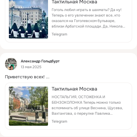
Тактильная Москва
Гоголь любил играть в шахматы? Да ну!
Теперь о его увлечении знают все, кто
оказался на Гоголевском бульваре,
вблизи Арбатской площади. Да, Николай
Васильевич не раз играл с шахматистом
Telegram
Тургеневым Иваном Сергеевичем, с
шахматистом Жуко...
Фид
Александр Гольдбурт
13 мая 2025
Приветствую всех!
 ...
Тактильная Москва
НОСТАЛЬГИЯ, ОСТОЖЕНКА И
БЕНЗОКОЛОНКА Теперь можно только
вспоминать об улице Веснина, Щусева,
Вахтангова, о переулке Павлика
Морозова и Пионерских прудах, о
Telegram
Суворовском бульваре и площади
Маяковского. Лужковские 90-е многое
изменили. О...