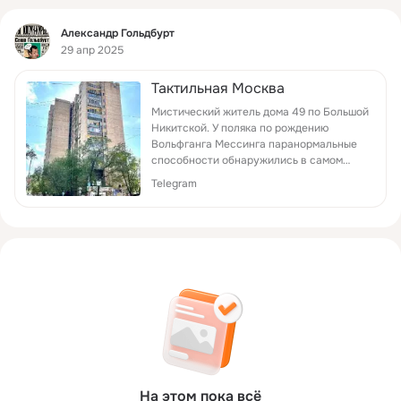
Фид
Александр Гольдбурт
29 апр 2025
Тактильная Москва
Мистический житель дома 49 по Большой
Никитской. У поляка по рождению
Вольфганга Мессинга паранормальные
способности обнаружились в самом
раннем детстве, после зверского
Telegram
убийства его матери во время Второй
мировой войны. Оставшись в о...
На этом пока всё