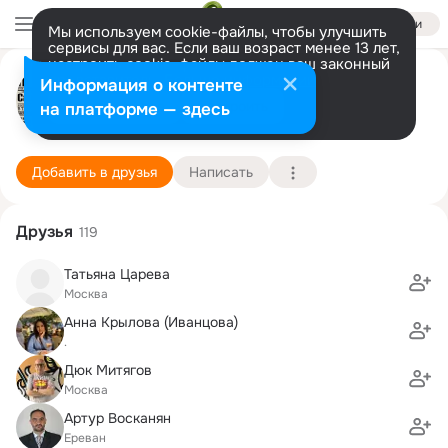
Войти
Мы используем cookie-файлы, чтобы улучшить
сервисы для вас. Если ваш возраст менее 13 лет,
настроить cookie-файлы должен ваш законный
Александр Гольдбурт
представитель.
Больше информации
Информация о контенте
Разрешить все
Настроить
на платформе — здесь
Москва
12 июня (26 лет)
29 школа
Подробнее
Добавить в друзья
Написать
Друзья
119
Татьяна Царева
Москва
Анна Крылова (Иванцова)
.
Дюк Митягов
Москва
Артур Восканян
Ереван