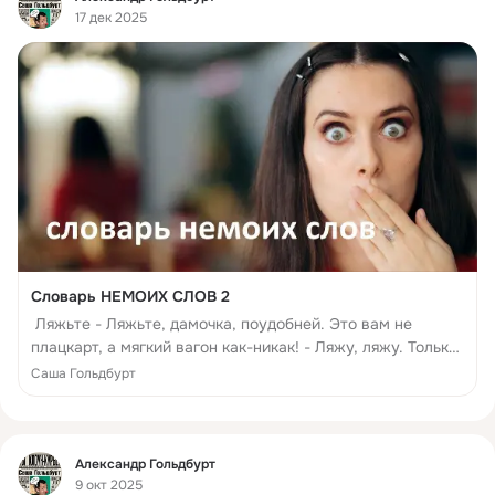
17 дек 2025
Словарь НЕМОИХ СЛОВ 2
Ляжьте - Ляжьте, дамочка, поудобней. Это вам не
плацкарт, а мягкий вагон как-никак! - Ляжу, ляжу. Только
уж и вы… Входит грамотный. - Лягте, Вероника!
Саша Гольдбурт
Фид
Александр Гольдбурт
9 окт 2025