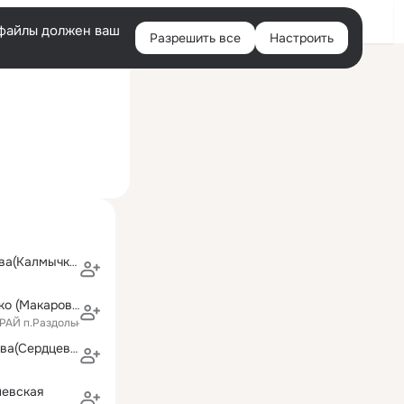
Войти
e-файлы должен ваш
Разрешить все
Настроить
Правая
ий визит: 23 мая 2012
колонка
Наталья Типцова(Калмычкова)
Наталья Шмитко (Макарова)
АЙ п.Раздольное
Ольга Снигирёва(Сердцева)
невская