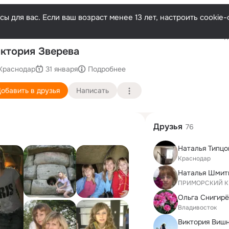
ы для вас. Если ваш возраст менее 13 лет, настроить cooki
Последн
ктория Зверева
Краснодар
31 января
Подробнее
обавить в друзья
Написать
Друзья
76
Краснодар
ПРИМОРСКИЙ КР
Владивосток
Виктория Виш