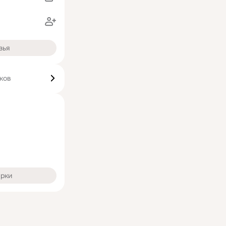
в
зья
ков
арки