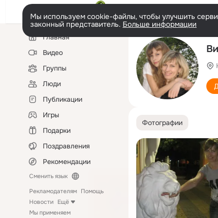
Мы используем cookie-файлы, чтобы улучшить сервис
законный представитель.
Больше информации
Левая
Главная
колонка
Ви
Видео
Группы
Люди
Д
Публикации
Игры
Фотографии
Подарки
Поздравления
Рекомендации
Сменить язык
Рекламодателям
Помощь
Новости
Ещё
Мы применяем