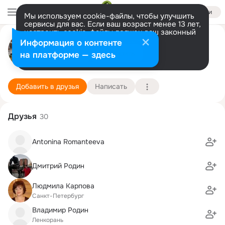
Войти
Мы используем cookie-файлы, чтобы улучшить
сервисы для вас. Если ваш возраст менее 13 лет,
настроить cookie-файлы должен ваш законный
Елена Андриенко
представитель.
Больше информации
Информация о контенте
Разрешить все
Настроить
на платформе — здесь
Санкт-Петербург
6 сентября (50 лет)
257 школа
Подробнее
Добавить в друзья
Написать
Друзья
30
Antonina Romanteeva
Дмитрий Родин
Людмила Карпова
Санкт-Петербург
Владимир Родин
Ленкорань