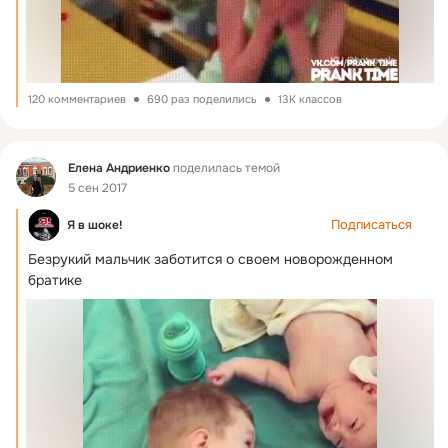
120 комментариев
690 раз поделились
13K классов
Фид
Елена Андриенко
поделилась темой
5 сен 2017
Подписаться
Я в шоке!
Безрукий мальчик заботится о своем новорожденном 
братике