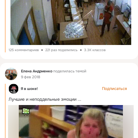
125 комментариев
221 раз поделились
3.3K классов
Фид
Елена Андриенко
поделилась темой
9 фев 2018
Подписаться
Я в шоке!
Лучшие и неподдельные эмоции
 ...