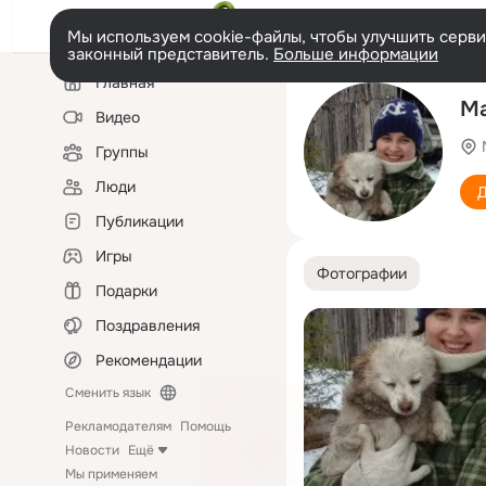
Мы используем cookie-файлы, чтобы улучшить сервис
законный представитель.
Больше информации
Левая
Главная
колонка
М
Видео
Группы
Люди
Д
Публикации
Игры
Фотографии
Подарки
Поздравления
Рекомендации
Сменить язык
Рекламодателям
Помощь
Новости
Ещё
Мы применяем