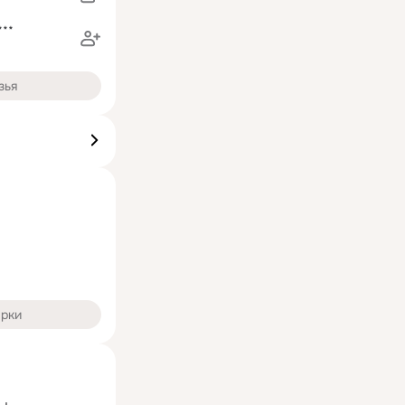
***
зья
арки