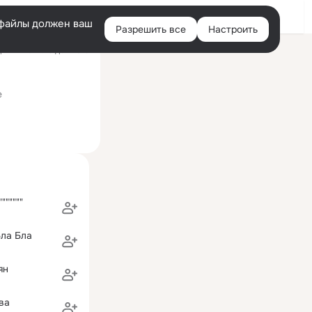
Войти
e-файлы должен ваш
Разрешить все
Настроить
Правая
ний визит: 13 дек 2019
колонка
е
""""""
ла Бла
ян
ва