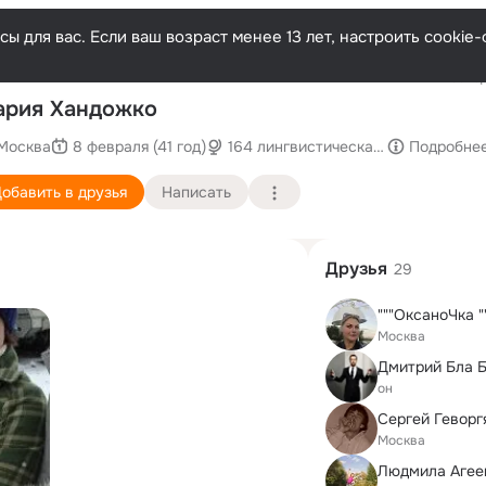
ы для вас. Если ваш возраст менее 13 лет, настроить cooki
Послед
ария Хандожко
Москва
8 февраля (41 год)
164 лингвистическая гимназия
Подробне
обавить в друзья
Написать
Друзья
29
"""ОксаноЧка ""
Москва
Дмитрий Бла Б
он
Сергей Геворг
Москва
Людмила Агее