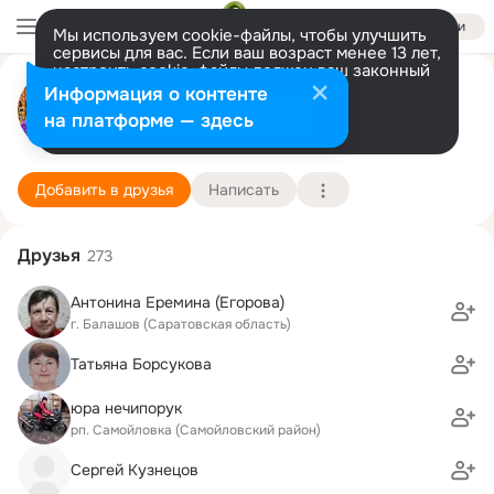
Войти
Мы используем cookie-файлы, чтобы улучшить
сервисы для вас. Если ваш возраст менее 13 лет,
настроить cookie-файлы должен ваш законный
Нина Кулакова
представитель.
Больше информации
Информация о контенте
GIF
Разрешить все
Настроить
на платформе — здесь
Брянск
14 октября (65 лет)
Тростянская школа
Подробнее
Добавить в друзья
Написать
Друзья
273
Антонина Еремина (Егорова)
г. Балашов (Саратовская область)
Татьяна Борсукова
юра нечипорук
рп. Самойловка (Самойловский район)
Сергей Кузнецов