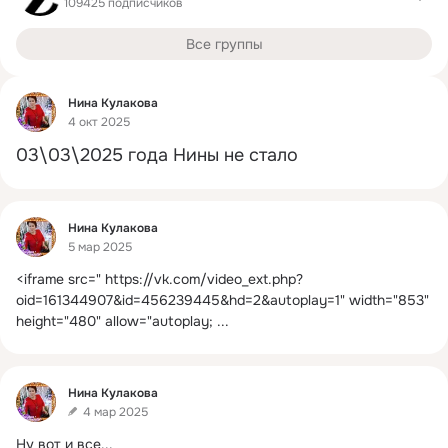
109425 подписчиков
Все группы
Фид
Нина Кулакова
4 окт 2025
03\03\2025 года Нины не стало
Фид
Нина Кулакова
5 мар 2025
<iframe src="
https://vk.com/video_ext.php?
oid=161344907&id=456239445&hd=2&autoplay=1" width="853" 
height="480" allow="autoplay;
 ...
Фид
Нина Кулакова
4 мар 2025
Ну вот и все...