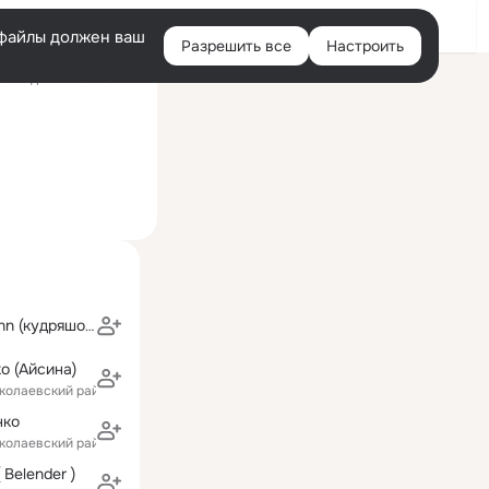
Войти
e-файлы должен ваш
Разрешить все
Настроить
Правая
оследний визит: 3 янв
колонка
Victoria Hermann (кудряшова)
о (Айсина)
иколаевский район)
нко
иколаевский район)
 Belender )