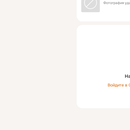
Фотография уда
На
Войдите в 