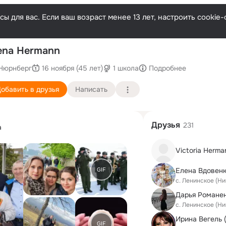
ы для вас. Если ваш возраст менее 13 лет, настроить cooki
П
ena Hermann
Нюрнберг
16 ноября (45 лет)
1 школа
Подробнее
обавить в друзья
Написать
Друзья
231
а
GIF
Елена Вдовенк
с. Ленинское (Н
Дарья Романе
с. Ленинское (Н
Ирина Вегель (
GIF