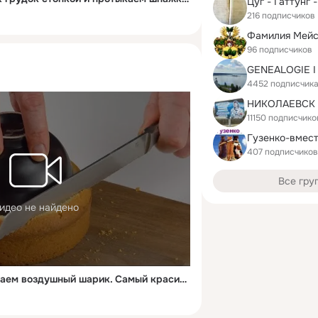
Цуг - Гаттунг 
216 подписчиков
Фамилия Мейс
96 подписчиков
4452 подписчик
11150 подписчико
Гузенко-вмест
407 подписчиков
Все гру
идео не найдено
Обрезаем тесто и надуваем воздушный шарик. Самый красивый десерт!