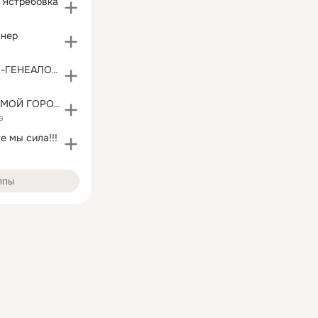
- Ястребовка
нер
GENEALOGIE I -ГЕНЕАЛОГИЯ I
а
НИКОЛАЕВСК МОЙ ГОРОД •۩۞۩๑Николаевск๑۩۞۩•
в
е мы сила!!!
ппы