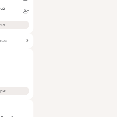
кий
зья
иков
арки