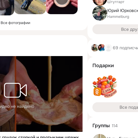
Штутгарт
Юрий Юрковс
Hammelburg
Все фотографии
Все дру
69 подписч
Подарки
идео не найдено
Все под
Группы
114
Складываем 20 куриных грудок стопкой и протыкаем шпажкой. Объедение!