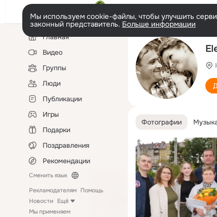
Мы используем cookie-файлы, чтобы улучшить сервис
законный представитель.
Больше информации
Левая
Главная
колонка
El
Видео
Группы
Люди
Д
Публикации
Игры
Фотографии
Музык
Подарки
Поздравления
Рекомендации
Сменить язык
Рекламодателям
Помощь
Новости
Ещё
Мы применяем