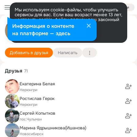
Войти
Мы используем cookie-файлы, чтобы улучшить
сервисы для вас. Если ваш возраст менее 13 лет,
настроить cookie-файлы должен ваш законный
Виктор Кириченко
представитель.
Больше информации
Информация о контенте
Разрешить все
Настроить
на платформе — здесь
Нерюнгри
15 ноября (45 лет)
7 школа
Подробнее
Добавить в друзья
Написать
Друзья
71
Екатерина Белая
Нерюнгри
Ростислав Герок
Нерюнгри
Сергей Копытков
пос.Чульман
Марина Ядрышникова(Ишанова)
Новосибирск