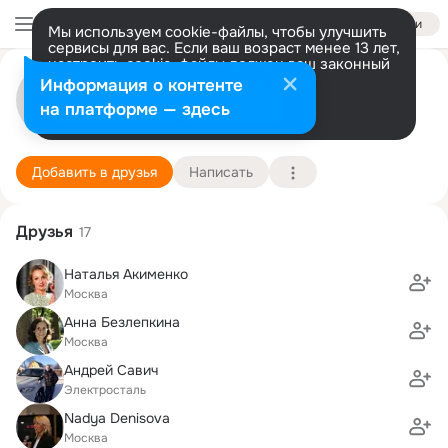
Войти
Мы используем cookie-файлы, чтобы улучшить
сервисы для вас. Если ваш возраст менее 13 лет,
настроить cookie-файлы должен ваш законный
Галина Гурсолль
представитель.
Больше информации
Информация о контенте
Разрешить все
Настроить
на платформе — здесь
Париж
1 сентября (48 лет)
Факультет международных экономических отн
Подробнее
Добавить в друзья
Написать
Друзья
17
Наталья Акименко
Москва
Анна Безлепкина
Москва
Андрей Савич
Электросталь
Nadya Denisova
Москва