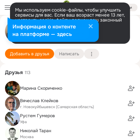
Войти
Мы используем cookie-файлы, чтобы улучшить
сервисы для вас. Если ваш возраст менее 13 лет,
настроить cookie-файлы должен ваш законный
Татьяна Жукова (Рындина)
представитель.
Больше информации
Информация о контенте
Разрешить все
Настроить
на платформе — здесь
Уфа
18 апреля (48 лет)
27 школа
Подробнее
Добавить в друзья
Написать
Друзья
113
Марина Скориченко
Вячеслав Клейков
г. Новокуйбышевск (Самарская область)
Рустем Гумеров
Уфа
Николай Таран
Москва