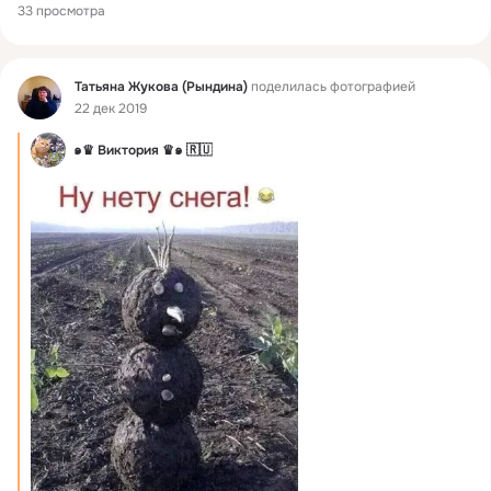
33 просмотра
Фид
Татьяна Жукова (Рындина)
поделилась фотографией
22 дек 2019
๑♛ Виктория ♛๑ 🇷🇺