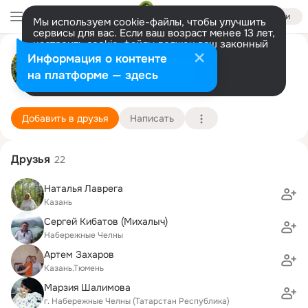
Войти
Мы используем cookie-файлы, чтобы улучшить
сервисы для вас. Если ваш возраст менее 13 лет,
настроить cookie-файлы должен ваш законный
Светлана Тихонова (Кайшева)
представитель.
Больше информации
Информация о контенте
Разрешить все
Настроить
на платформе — здесь
Казань
12 февраля (52 года)
31 школа
Подробнее
Добавить в друзья
Написать
Друзья
22
Наталья Лаврега
Казань
Сергей Кибатов (Михалыч)
Набережные Челны
Артем Захаров
Казань.Тюмень
Марзия Шалимова
г. Набережные Челны (Татарстан Республика)