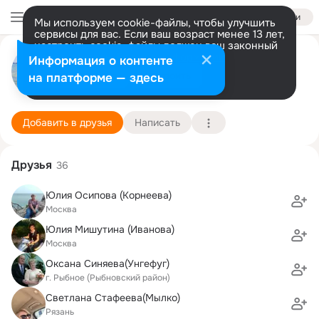
Войти
Мы используем cookie-файлы, чтобы улучшить
сервисы для вас. Если ваш возраст менее 13 лет,
настроить cookie-файлы должен ваш законный
Алексей Петров
представитель.
Больше информации
Информация о контенте
Разрешить все
Настроить
на платформе — здесь
Москва
7 октября (44 года)
Всероссийская школа математики и физики "Ав
Подробнее
Добавить в друзья
Написать
Друзья
36
Юлия Осипова (Корнеева)
Москва
Юлия Мишутина (Иванова)
Москва
Оксана Синяева(Унгефуг)
г. Рыбное (Рыбновский район)
Светлана Стафеева(Мылко)
Рязань