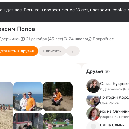
ы для вас. Если ваш возраст менее 13 лет, настроить cooki
Послед
аксим Попов
Дзержинск
21 декабря (45 лет)
24 школа
Подробнее
обавить в друзья
Написать
Друзья
50
Ольга Кукушк
г. Дзержинск (Н
Григорий Коро
Сан-Рамон
ирина Овчинн
дзержинск нижег
Саша Семин