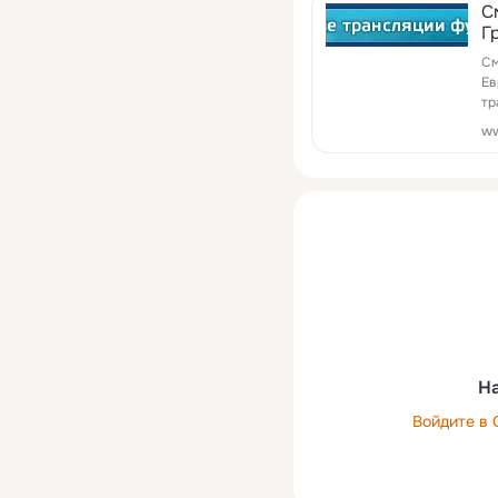
С
Г
и
См
Ев
тр
ww
На
Войдите в 