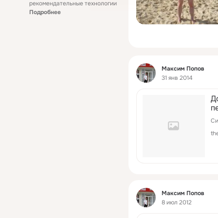
рекомендательные технологии
Подробнее
Фид
Максим Попов
31 янв 2014
Д
п
з
Си
б
th
б
с
людям: 1
- вс
Фид
Максим Попов
8 июл 2012