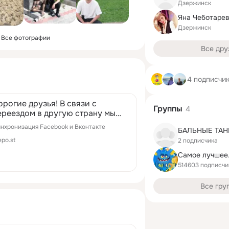
Дзержинск
Яна Чеботаре
Дзержинск
Все фотографии
Все дру
4 подписчи
орогие друзья! В связи с
Группы
4
ереездом в другую страну мы
акрываем наш прокатный
нхронизация Facebook и Вконтакте
изнес. Недавно наткнулись на
epo.st
2 подписчика
есплатную раздачу и решили
делать так же - раздадим все
) iPad Air 32, 64 гигабайта
514603 подписчи
его 7 штук 2) imac 27 2013 - 5
штук 3) ...
Все гру