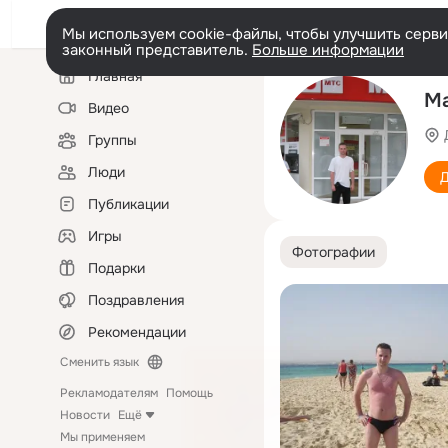
Мы используем cookie-файлы, чтобы улучшить сервис
законный представитель.
Больше информации
Левая
Главная
колонка
М
Видео
Группы
Люди
Д
Публикации
Игры
Фотографии
Подарки
Поздравления
Рекомендации
Сменить язык
Рекламодателям
Помощь
Новости
Ещё
Мы применяем