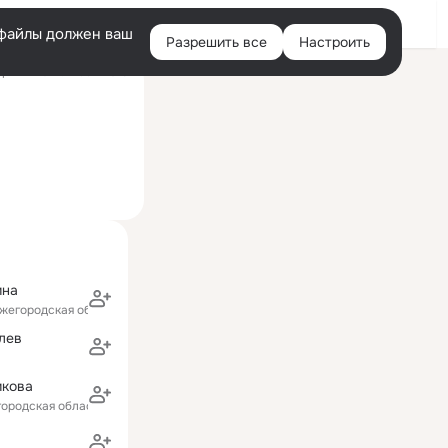
Войти
e-файлы должен ваш
Разрешить все
Настроить
Правая
ний визит: 4 сен 2018
колонка
ина
ижегородская область)
лев
икова
ородская область