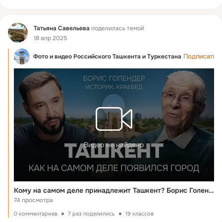
Фид
Татьяна Савельева
поделилась темой
18 апр 2025
Подписатьс
Фото и видео Российского Ташкента и Туркестана
Видео не найдено
Кому на самом деле принадлежит Ташкент? Борис Голендер в самом шокирующем выпуске подкаста
74 просмотра
0 комментариев
7 раз поделились
19 классов