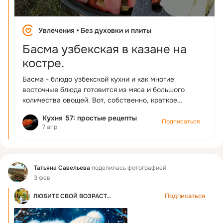
Увлечения
Без духовки и плиты
Басма узбекская в казане на
костре.
Басма - блюдо узбекской кухни и как многие
восточные блюда готовится из мяса и большого
количества овощей. Вот, собственно, краткое
описание басмы. Сытно, полезно и очень вкусно.
Кухня 57: простые рецепты
#басма #вказане #накостре #кухня57
Подписаться
7 апр
#узбекскаякухня
Фид
Татьяна Савельева
поделилась фотографией
3 фев
Подписаться
ЛЮБИТЕ СВОЙ ВОЗРАСТ...