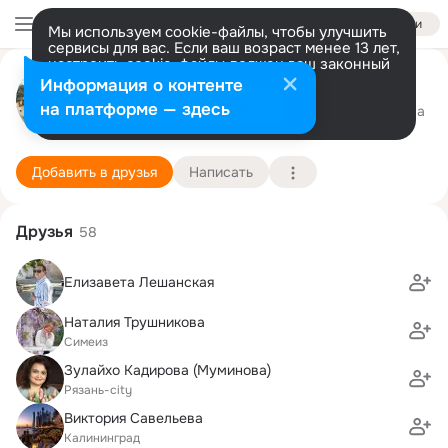
Войти
Мы используем cookie-файлы, чтобы улучшить
сервисы для вас. Если ваш возраст менее 13 лет,
настроить cookie-файлы должен ваш законный
Татьяна Савельева
представитель.
Больше информации
Информация о контенте
Разрешить все
Настроить
на платформе — здесь
Беррингбро
6 декабря (78 лет)
18 школа
Подробнее
Добавить в друзья
Написать
Друзья
58
Елизавета Лешанская
Наталия Трушникова
Симеиз
Зулайхо Кадирова (Муминова)
Рязань-city
Виктория Савельева
Калининград