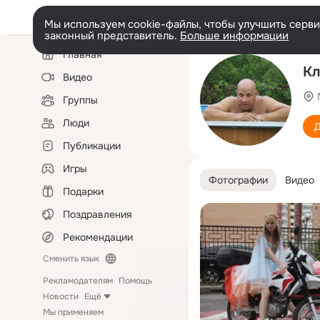
Мы используем cookie-файлы, чтобы улучшить сервис
законный представитель.
Больше информации
Левая
Главная
колонка
Кл
Видео
Группы
Люди
Д
Публикации
Игры
Фотографии
Видео
Подарки
Поздравления
Рекомендации
Сменить язык
Рекламодателям
Помощь
Новости
Ещё
Мы применяем