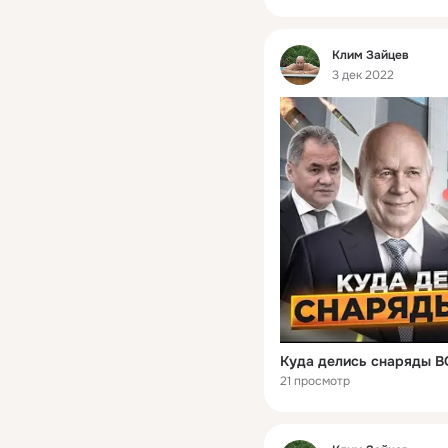
Фид
Клим Зайцев
3 дек 2022
Куда делись снаряды В
21 просмотр
Фид