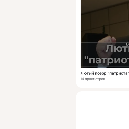
В
Лютый позор "патриота"
14 просмотров