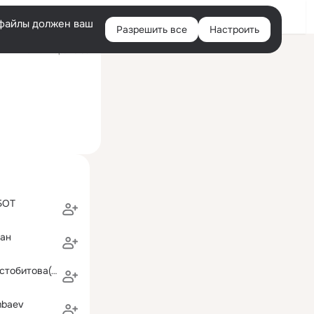
Войти
e-файлы должен ваш
Разрешить все
Настроить
Правая
ий визит: вчера 16:59
колонка
БОТ
ман
Светлана Шерстобитова(Арбузова)
mbaev