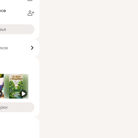
нов
зья
иков
арки