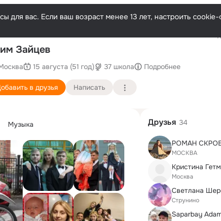
ы для вас. Если ваш возраст менее 13 лет, настроить cooki
Последн
им Зайцев
Москва
15 августа (51 год)
37 школа
Подробнее
обавить в друзья
Написать
Друзья
34
Музыка
РОМАН СКРО
МОСКВА
Кристина Гет
Москва
Cтрунино
Saparbay Ada