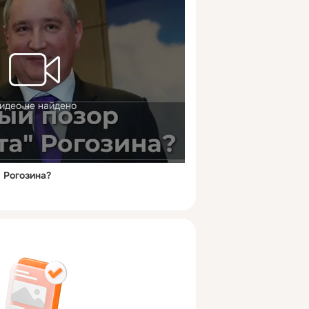
идео не найдено
 Рогозина?