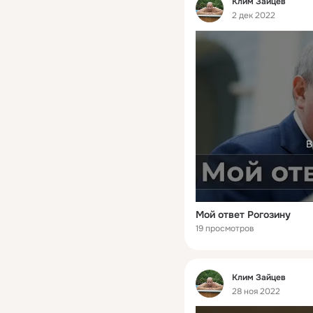
Клим Зайцев
2 дек 2022
В
Мой ответ Рогозину
19 просмотров
Фид
Клим Зайцев
28 ноя 2022