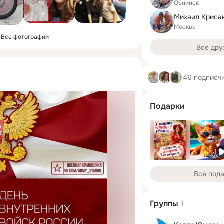
Обнинск
Михаил Криса
Москва
Все фотографии
Все дру
46 подписч
Подарки
Все под
Группы
1