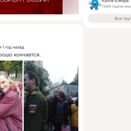
Капля Юмора
71684 подписчик
Все гру
 1 год назад
рошо кончается.