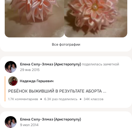
Все фотографии
Фид
Елена Селу-Элмаз (Аристеропулу)
поделилась заметкой
29 янв 2015
Надежда Гершевич
РЕБЁНОК ВЫЖИВШИЙ В РЕЗУЛЬТАТЕ АБОРТА
 ...
1.7K комментариев
6.3K раз поделились
34K классов
Фид
Елена Селу-Элмаз (Аристеропулу)
9 июл 2014