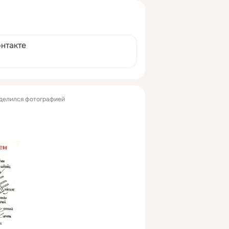
онтакте
делился фотографией