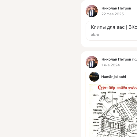
Фид
Николай Петров
22 фев 2025
Клипы для вас | ВК
ok.ru
Фид
Николай Петров
по
1 янв 2024
Hamăr jal achi