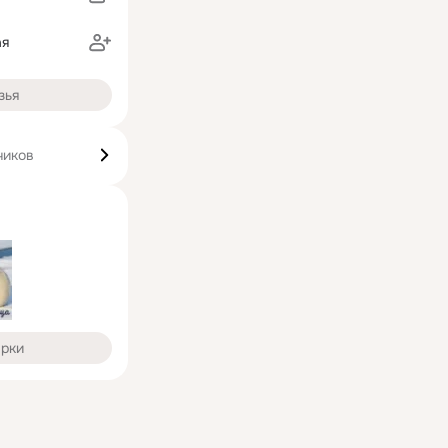
ая
зья
чиков
арки