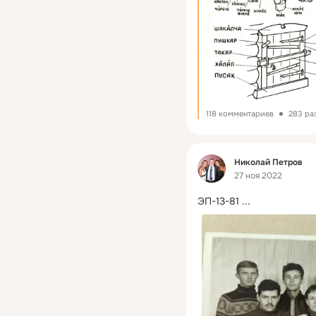
118 комментариев
283 ра
Фид
Николай Петров
27 ноя 2022
ЭП-13-81
 ...