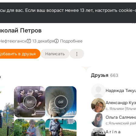
ы для вас. Если ваш возраст менее 13 лет, настроить cooki
Последн
колай Петров
Нефтеюганск
13 декабря
Подробнее
обавить в друзья
Написать
Друзья
663
а
Надежда Тику
GIF
GIF
Александр Ку
с. Яльчики (Яльч
с.Яльчикский ра
A r i n a