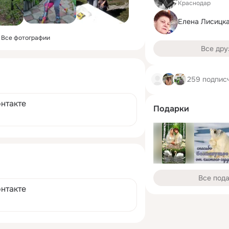
Краснодар
Елена Лисицк
Все фотографии
Все дру
259 подпис
онтакте
Подарки
Все под
онтакте