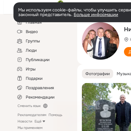
Мы используем cookie-файлы, чтобы улучшить сервис
законный представитель.
Больше информации
Левая
Главная
колонка
Ни
Видео
Группы
Люди
Д
Публикации
Игры
Фотографии
Музык
Подарки
Поздравления
Рекомендации
Сменить язык
Рекламодателям
Помощь
Новости
Ещё
Мы применяем