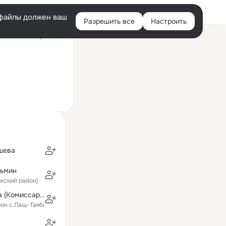
Войти
e-файлы должен ваш
Разрешить все
Настроить
Правая
ий визит: вчера 20:33
колонка
шева
зьмин
икский район)
Ольга Салмина (Комиссарова)
йон с.Лащ-Таяба