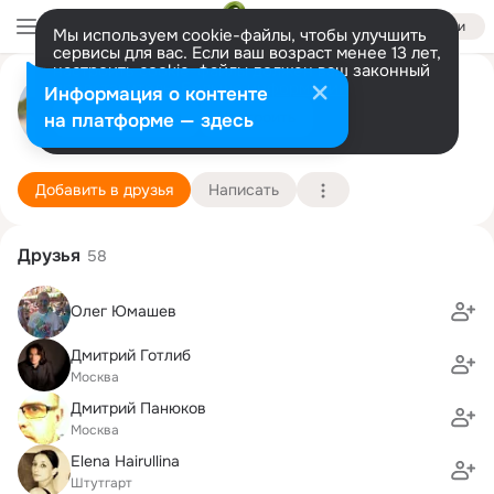
Войти
Мы используем cookie-файлы, чтобы улучшить
сервисы для вас. Если ваш возраст менее 13 лет,
настроить cookie-файлы должен ваш законный
Liliya Yumasheva
представитель.
Больше информации
Информация о контенте
Разрешить все
Настроить
на платформе — здесь
Moscow
11 октября (53 года)
30 школа
Подробнее
Добавить в друзья
Написать
Друзья
58
Олег Юмашев
Дмитрий Готлиб
Москва
Дмитрий Панюков
Москва
Elena Hairullina
Штутгарт