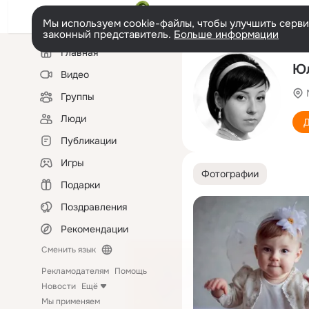
Мы используем cookie-файлы, чтобы улучшить сервис
законный представитель.
Больше информации
Левая
Главная
колонка
Юл
Видео
Группы
Люди
Д
Публикации
Игры
Фотографии
Подарки
Поздравления
Рекомендации
Сменить язык
Рекламодателям
Помощь
Новости
Ещё
Мы применяем