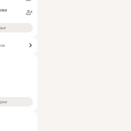
цова
зья
ков
арки