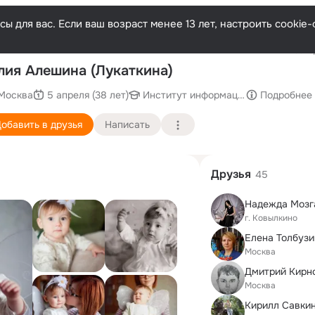
ы для вас. Если ваш возраст менее 13 лет, настроить cooki
Послед
ия Алешина (Лукаткина)
Москва
5 апреля (38 лет)
Институт информационных техноло
Подробнее
обавить в друзья
Написать
Друзья
45
г. Ковылкино
Елена Толбузи
Москва
Дмитрий Кирн
Москва
Кирилл Савки