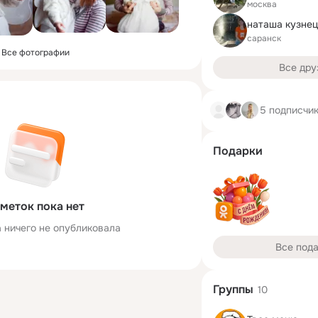
москва
наташа кузне
саранск
Все фотографии
Все дру
5 подписчи
Подарки
меток пока нет
 ничего не опубликовала
Все под
Группы
10