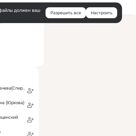
Войти
e-файлы должен ваш
Разрешить все
Настроить
Правая
ний визит: 3 мая 2016
колонка
гий
Надежда Мозгачева(Спиридонова)
на (Юркова)
оценский
н