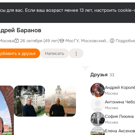
ы для вас. Если ваш возраст менее 13 лет, настроить cooki
Последн
дрей Баранов
Москва
26 октября (49 лет)
МосГУ, Московский гуманитарный
Подробн
обавить в друзья
Написать
Друзья
33
Андрей Корол
Москва
Антонина Чеб
Москва
София Лихина
Москва
Елена Аксенов