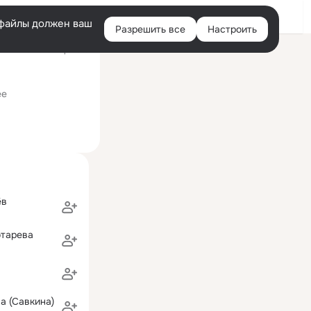
Войти
e-файлы должен ваш
Разрешить все
Настроить
Правая
ий визит: 19 мар 2019
колонка
 университет (бывш. ВКШ, ИМ, МГСА)
ее
ёв
отарева
а (Савкина)