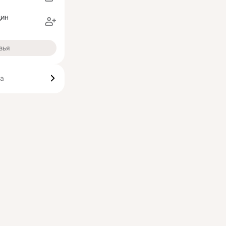
дин
зья
ка