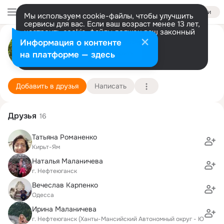
Войти
Мы используем cookie-файлы, чтобы улучшить
сервисы для вас. Если ваш возраст менее 13 лет,
настроить cookie-файлы должен ваш законный
Сергей Карпенко
представитель.
Больше информации
Информация о контенте
Разрешить все
Настроить
на платформе — здесь
Rishon Le Zion
20 апреля (64 года)
6 школа
Подробнее
Добавить в друзья
Написать
Друзья
16
Татьяна Романенко
Кирьт-Ям
Наталья Маланичева
г. Нефтеюганск
Вечеслав Карпенко
Одесса
Ирина Маланичева
г. Нефтеюганск (Ханты-Мансийский Автономный округ - Югра АО