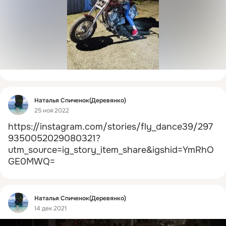
Фид
Наталья Спиченок(Деревянко)
25 ноя 2022
https://instagram.com/stories/fly_dance39/297
9350052029080321?
utm_source=ig_story_item_share&igshid=YmRhO
GE0MWQ=
Фид
Наталья Спиченок(Деревянко)
14 дек 2021