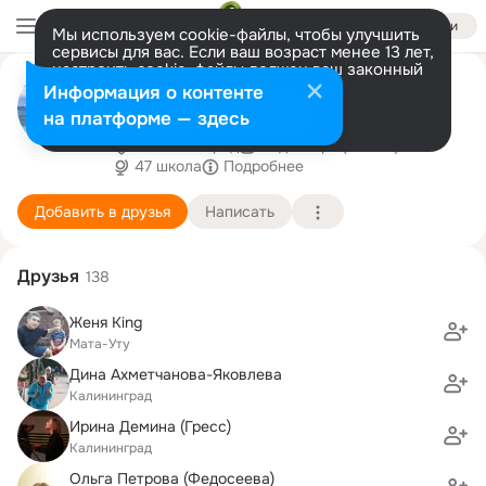
Войти
Мы используем cookie-файлы, чтобы улучшить
сервисы для вас. Если ваш возраст менее 13 лет,
настроить cookie-файлы должен ваш законный
Наталья Спиченок(Деревянко)
представитель.
Больше информации
Информация о контенте
Poda
Разрешить все
Настроить
на платформе — здесь
г.Калининград
13 декабря (49 лет)
47 школа
Подробнее
Добавить в друзья
Написать
Друзья
138
Женя King
Мата-Уту
Дина Ахметчанова-Яковлева
Калининград
Ирина Демина (Гресс)
Калининград
Ольга Петрова (Федосеева)