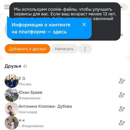
Войти
Мы используем cookie-файлы, чтобы улучшить
сервисы для вас. Если ваш возраст менее 13 лет,
настроить cookie-файлы должен ваш законный
представитель.
Больше информации
SVETLANA SSS
Информация о контенте
Разрешить все
Настроить
на платформе — здесь
Москва
21 сентября (49 лет)
Подробнее
Добавить в друзья
Написать
Друзья
41
E G
Москва
Юхан Браев
Владикавказ
Антонина Козлова- Дубова
Краснодар
м к
г. Владикавказ