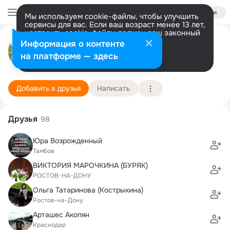
Войти
Мы используем cookie-файлы, чтобы улучшить
сервисы для вас. Если ваш возраст менее 13 лет,
настроить cookie-файлы должен ваш законный
Евгений Швец
представитель.
Больше информации
Информация о контенте
Разрешить все
Настроить
на платформе — здесь
Ростов-на-Дону
26 марта (48 лет)
Городской экономический лицей
Подробнее
Добавить в друзья
Написать
Друзья
98
Юра Возрожденный
Тамбов
ВИКТОРИЯ МАРОЧКИНА (БУРЯК)
РОСТОВ-НА-ДОНУ
Ольга Татаринова (Кострыкина)
Ростов-на-Дону
Арташес Акопян
Краснодар