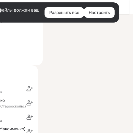
Войти
e-файлы должен ваш
Разрешить все
Настроить
Правая
ний визит: 11 авг 2021
колонка
ск
нко
 (Старооскольский район)
а
(Максименко)