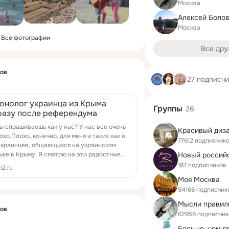
Москва
Алексей Боло
Москва
Все фотографии
Все дру
ков
27 подписч
онолог украинца из Крыма
Группы
26
разу после референдума
Ты спрашиваешь как у нас? У нас все очень
Красивый диз
охо.Плохо, конечно, для меня и таких как я
77612 подписчик
украинцев, общающихся на украинском
ыке в Крыму. Я смотрю на эти радостные
ца, на это всеобщее ликование…
187 подписчиков
i2.ru
Моя Москва
54166 подписчик
Мысли правил
ков
62958 подписчик
Больше, чем п