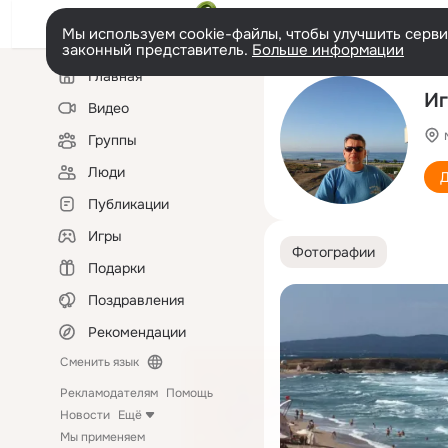
Мы используем cookie-файлы, чтобы улучшить сервис
законный представитель.
Больше информации
Левая
Главная
колонка
Иг
Видео
Группы
Люди
Д
Публикации
Игры
Фотографии
Подарки
Поздравления
Рекомендации
Сменить язык
Рекламодателям
Помощь
Новости
Ещё
Мы применяем