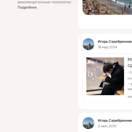
рекомендательные технологии
Подробнее
Фид
Игорь Серебренни
18 мар 2014
М
с
" 
пл
- 
яз
ли
sm
Фид
Игорь Серебренни
3 июн 2010