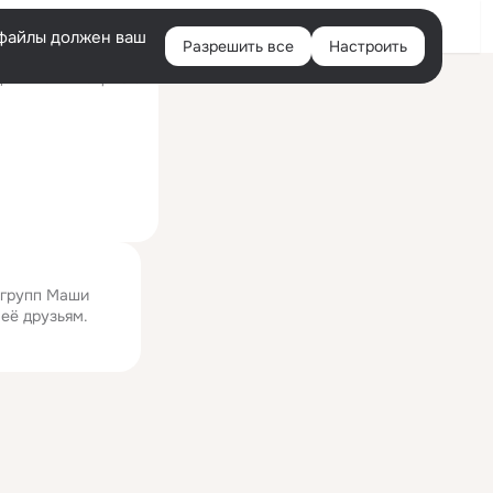
Войти
e-файлы должен ваш
Разрешить все
Настроить
Правая
ний визит: 17 апр 2019
колонка
 групп Маши
 её друзьям.