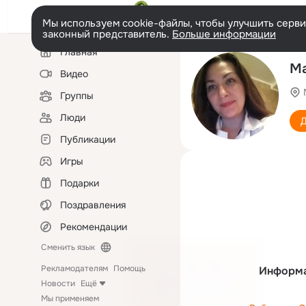
Мы используем cookie-файлы, чтобы улучшить сервис
законный представитель.
Больше информации
Левая
Главная
колонка
Ма
Видео
Группы
Люди
Д
Публикации
Игры
Подарки
Поздравления
Рекомендации
Сменить язык
Рекламодателям
Помощь
Информа
Новости
Ещё
Мы применяем