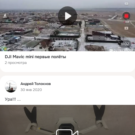
11:02
DJI Mavic mini первые полёты
2 просмотра
Фид
Андрей Толокнов
30 янв 2020
Ура!!!
 ...