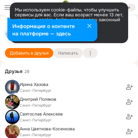
Войти
Мы используем cookie-файлы, чтобы улучшить
сервисы для вас. Если ваш возраст менее 13 лет,
настроить cookie-файлы должен ваш законный
Андрей Толокнов
представитель.
Больше информации
Информация о контенте
Разрешить все
Настроить
на платформе — здесь
Санкт-Петербург
13 октября (47 лет)
392 школа
Подробнее
Добавить в друзья
Написать
Друзья
28
Ирина Хазова
Санкт-Петербург
Дмитрий Поляков
Санкт-Петербург
Святослав Алексеев
Санкт-Петербург
Анна Цветкова-Косенкова
Санкт-Петербург