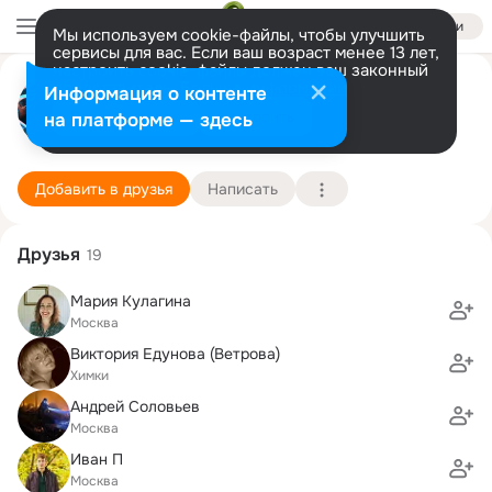
Войти
Мы используем cookie-файлы, чтобы улучшить
сервисы для вас. Если ваш возраст менее 13 лет,
настроить cookie-файлы должен ваш законный
Анна Елисеева (Гомонова)
представитель.
Больше информации
Информация о контенте
Разрешить все
Настроить
на платформе — здесь
Химки
15 июня (42 года)
90 школа
Подробнее
Добавить в друзья
Написать
Друзья
19
Мария Кулагина
Москва
Виктория Едунова (Ветрова)
Химки
Андрей Соловьев
Москва
Иван П
Москва