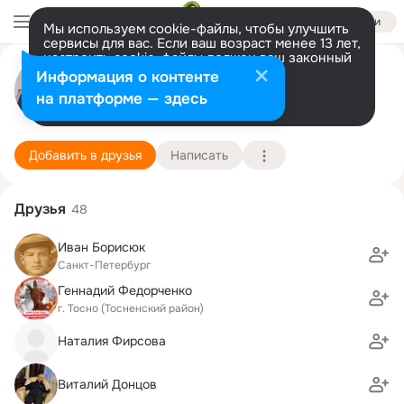
Войти
Мы используем cookie-файлы, чтобы улучшить
сервисы для вас. Если ваш возраст менее 13 лет,
настроить cookie-файлы должен ваш законный
Михаил Богданов
представитель.
Больше информации
Информация о контенте
Разрешить все
Настроить
на платформе — здесь
Санкт-Петербург
8 августа (62 года)
4 школа
Подробнее
Добавить в друзья
Написать
Друзья
48
Иван Борисюк
Санкт-Петербург
Геннадий Федорченко
г. Тосно (Тосненский район)
Наталия Фирсова
Виталий Донцов