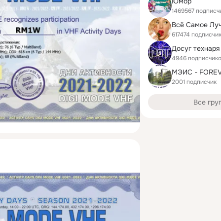
Юмор
1469567 подписч
617474 подписчи
Досуг технаря
4946 подписчик
МЭИС - FORE
2001 подписчик
Все гру