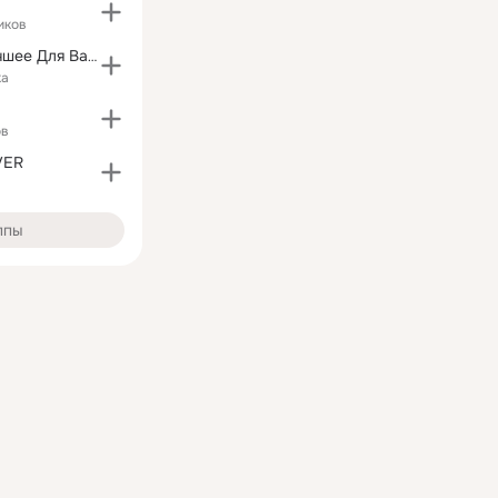
иков
Всё Самое Лучшее Для Вас!!!
ка
ов
VER
ппы