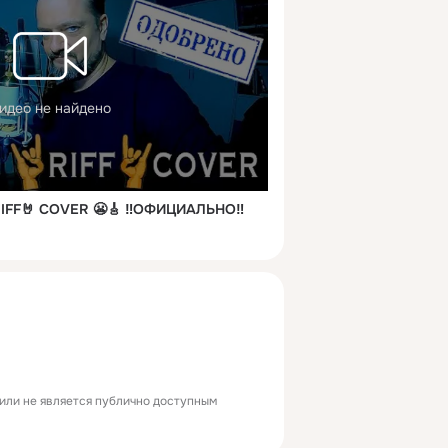
идео не найдено
RIFF🤘 COVER 😬🎸 ‼️ОФИЦИАЛЬНО‼️
или не является публично доступным