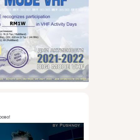
рово!