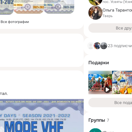
пос. Усвяты (Усв
Ольга Таранто
Тверь
Все фотографии
Все дру
23 подписч
Подарки
тал.
Все под
Группы
7