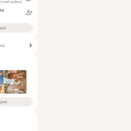
ятский район)
ва
зья
ика
арки