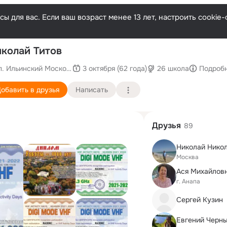
ы для вас. Если ваш возраст менее 13 лет, настроить cooki
По
колай Титов
п. Ильинский Московская обл.
3 октября (62 года)
26 школа
Подроб
обавить в друзья
Написать
Друзья
89
Николай Нико
Москва
Ася Михайлов
г. Анапа
Сергей Кузин
Евгений Черн