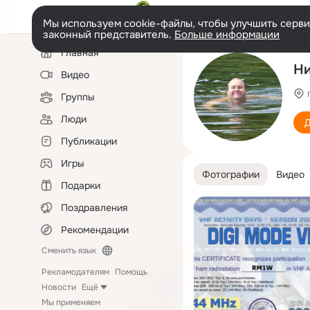
Мы используем cookie-файлы, чтобы улучшить сервис
законный представитель.
Больше информации
Левая
Главная
колонка
Ни
Видео
Группы
Люди
Д
Публикации
Игры
Фотографии
Видео
Подарки
Поздравления
Рекомендации
Сменить язык
Рекламодателям
Помощь
Новости
Ещё
Мы применяем