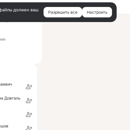
Войти
e-файлы должен ваш
Разрешить все
Настроить
Правая
следний визит: 13 июн
колонка
нее
лаевич
на Довгаль
ышов