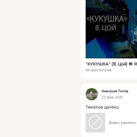
В
"КУКУШКА" (В. Цой) 🤟 
14 просмотров
Фид
Николай Титов
23 фев 2021
Тяжёлое далёко.
Видео удалено 