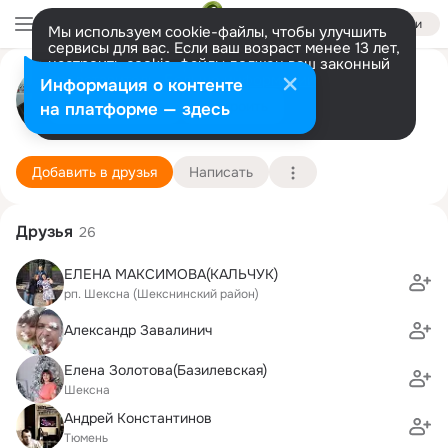
Войти
Мы используем cookie-файлы, чтобы улучшить
сервисы для вас. Если ваш возраст менее 13 лет,
настроить cookie-файлы должен ваш законный
Сергей Абраменков
представитель.
Больше информации
Информация о контенте
Разрешить все
Настроить
на платформе — здесь
рп. Шексна (Шекснинский район)
2 апреля (53 года)
16 школа
Подробнее
Добавить в друзья
Написать
Друзья
26
ЕЛЕНА МАКСИМОВА(КАЛЬЧУК)
рп. Шексна (Шекснинский район)
Александр Завалинич
Елена Золотова(Базилевская)
Шексна
Андрей Константинов
Тюмень