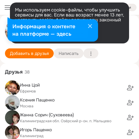
Войти
Мы используем cookie-файлы, чтобы улучшить
сервисы для вас. Если ваш возраст менее 13 лет,
настроить cookie-файлы должен ваш законный
Павел Климочкин
представитель.
Больше информации
Информация о контенте
Разрешить все
Настроить
на платформе — здесь
CA, San Jose
25 августа (51 год)
61 школа
Подробнее
Добавить в друзья
Написать
Друзья
38
Инна Цой
Ефремов
Ксения Пащенко
Москва
Жанна Сорич (Суховеева)
Калининградская обл. Озёрский р-он. п. Мальцево
Игорь Пащенко
Калининград