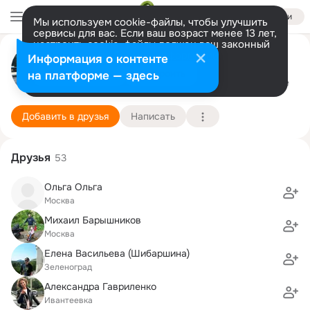
Войти
Мы используем cookie-файлы, чтобы улучшить
сервисы для вас. Если ваш возраст менее 13 лет,
настроить cookie-файлы должен ваш законный
представитель.
Больше информации
Игорь Васильев
Информация о контенте
Разрешить все
Настроить
на платформе — здесь
Москва
3 декабря (43 года)
Подробнее
Добавить в друзья
Написать
Друзья
53
Ольга Ольга
Москва
Михаил Барышников
Москва
Елена Васильева (Шибаршина)
Зеленоград
Александра Гавриленко
Ивантеевка