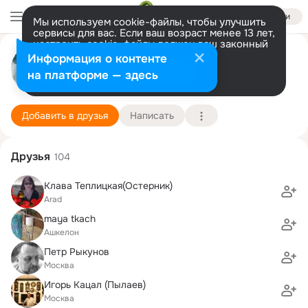
Войти
Мы используем cookie-файлы, чтобы улучшить
сервисы для вас. Если ваш возраст менее 13 лет,
настроить cookie-файлы должен ваш законный
представитель.
Больше информации
Борис Безверх
Информация о контенте
Разрешить все
Настроить
на платформе — здесь
Sehnde
22 сентября
Подробнее
Добавить в друзья
Написать
Друзья
104
Клава Теплицкая(Остерник)
Arad
maya tkach
Ашкелон
Петр Рыкунов
Москва
Игорь Кацал (Пылаев)
Москва