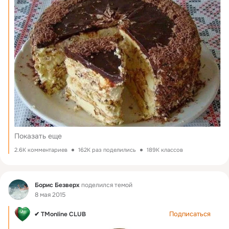
Показать еще
2.6K комментариев
162K раз поделились
189K классов
Фид
Борис Безверх
поделился темой
8 мая 2015
Подписаться
✔ TMonline CLUB