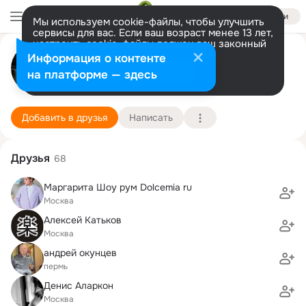
Войти
Мы используем cookie-файлы, чтобы улучшить
сервисы для вас. Если ваш возраст менее 13 лет,
настроить cookie-файлы должен ваш законный
Оксана Молодякова
представитель.
Больше информации
Информация о контенте
Разрешить все
Настроить
на платформе — здесь
Москва
26 марта (47 лет)
434 школа
Подробнее
Добавить в друзья
Написать
Друзья
68
Маргарита Шоу рум Dolcemia ru
Москва
Алексей Катьков
Москва
андрей окунцев
пермь
Денис Аларкон
Москва