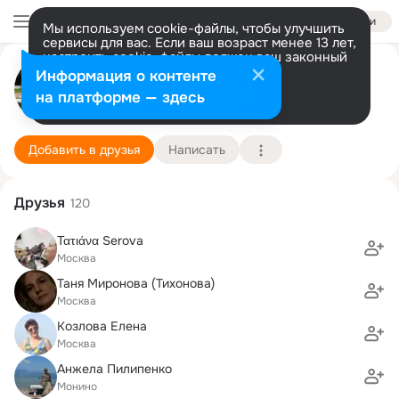
Войти
Мы используем cookie-файлы, чтобы улучшить
сервисы для вас. Если ваш возраст менее 13 лет,
настроить cookie-файлы должен ваш законный
представитель.
Больше информации
Юлия Звонарева
Информация о контенте
Разрешить все
Настроить
на платформе — здесь
Москва
24 августа
Подробнее
Добавить в друзья
Написать
Друзья
120
Τατιάνα Serova
Москва
Таня Миронова (Тихонова)
Москва
Козлова Елена
Москва
Анжела Пилипенко
Монино