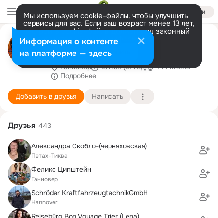
Войти
Мы используем cookie-файлы, чтобы улучшить
сервисы для вас. Если ваш возраст менее 13 лет,
настроить cookie-файлы должен ваш законный
Эдуард Фира Сеплярский
представитель.
Больше информации
Информация о контенте
Кинзбурская
Разрешить все
Настроить
на платформе — здесь
Ганновер
13 мая (81 год)
144 школа
Подробнее
Добавить в друзья
Написать
Друзья
443
Александра Скобло-(черняховская)
Петах-Тиква
Феликс Ципштейн
Ганновер
Schröder KraftfahrzeugtechnikGmbH
Hannover
Reisebüro Bon Voyage Trier (Lena)