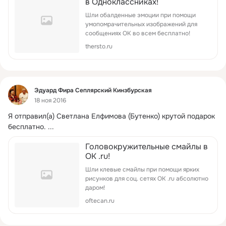
в Одноклассниках!
Шли обалденные эмоции при помощи
умопомрачительных изображений для
сообщениях ОК во всем бесплатно!
thersto.ru
Фид
Эдуард Фира Сеплярский Кинзбурская
18 ноя 2016
Я отправил(а) Светлана Елфимова (Бутенко) крутой подарок 
бесплатно.
 ...
Головокружительные смайлы в
OK .ru!
Шли клевые смайлы при помощи ярких
рисунков для соц. сетях OK .ru абсолютно
даром!
oftecan.ru