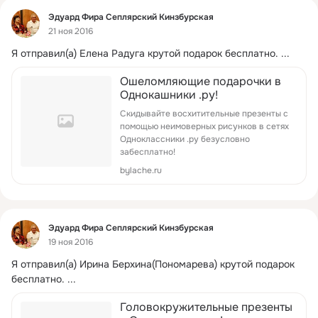
Фид
Эдуард Фира Сеплярский Кинзбурская
21 ноя 2016
Я отправил(а) Елена Радуга крутой подарок бесплатно.
 ...
Ошеломляющие подарочки в
Однокашники .ру!
Скидывайте восхитительные презенты с
помощью неимоверных рисунков в сетях
Одноклассники .ру безусловно
забесплатно!
bylache.ru
Фид
Эдуард Фира Сеплярский Кинзбурская
19 ноя 2016
Я отправил(а) Ирина Берхина(Пономарева) крутой подарок 
бесплатно.
 ...
Головокружительные презенты