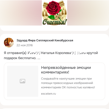
Фид
Эдуард Фира Сеплярский Кинзбурская
22 ноя 2016
Я отправил(а) ℒℴѵℯツ⎷Наталья Королеваツ⎷⎛ℒℴѵℯ крутой 
подарок бесплатно.
 ...
Непревзойденные эмоции
комментариях!
Скидывайте наилучшие эмоции при
помощи превосходных изображений
комментариях ОК полностью халявно!
excelem.ru