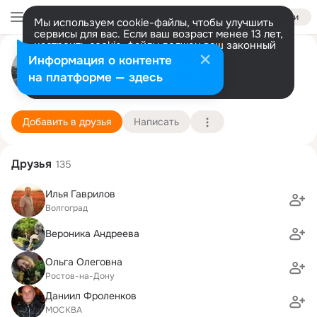
Войти
Мы используем cookie-файлы, чтобы улучшить
сервисы для вас. Если ваш возраст менее 13 лет,
настроить cookie-файлы должен ваш законный
Роман Хаецкий
представитель.
Больше информации
Информация о контенте
Разрешить все
Настроить
на платформе — здесь
Ростов-на-Дону
18 января (49 лет)
1 школа
Подробнее
Добавить в друзья
Написать
Друзья
135
Илья Гаврилов
Волгоград
Вероника Андреева
Ольга Олеговна
Ростов-на-Дону
Даниил Фроленков
МОСКВА