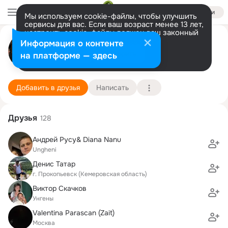
Войти
Мы используем cookie-файлы, чтобы улучшить
сервисы для вас. Если ваш возраст менее 13 лет,
настроить cookie-файлы должен ваш законный
юрий плешко
представитель.
Больше информации
Информация о контенте
Разрешить все
Настроить
на платформе — здесь
кишинев
6 мая (44 года)
4 школа
Подробнее
Добавить в друзья
Написать
Друзья
128
Андрей Русу& Diana Nanu
Ungheni
Денис Татар
г. Прокопьевск (Кемеровская область)
Виктор Скачков
Унгены
Valentina Parascan (Zait)
Москва