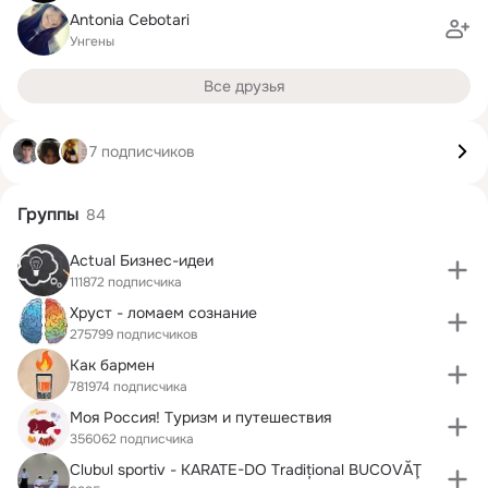
Antonia Cebotari
Унгены
Все друзья
7 подписчиков
Группы
84
Actual Бизнес-идеи
111872 подписчика
Хруст - ломаем сознание
275799 подписчиков
Как бармен
781974 подписчика
Моя Россия! Туризм и путешествия
356062 подписчика
Clubul sportiv - KARATE-DO Tradițional BUCOVĂŢ