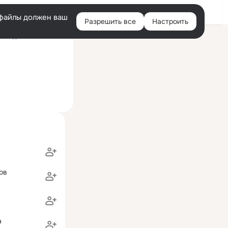
Войти
e-файлы должен ваш
Разрешить все
Настроить
Правая
оследний визит: 08:05
колонка
в
ов
а