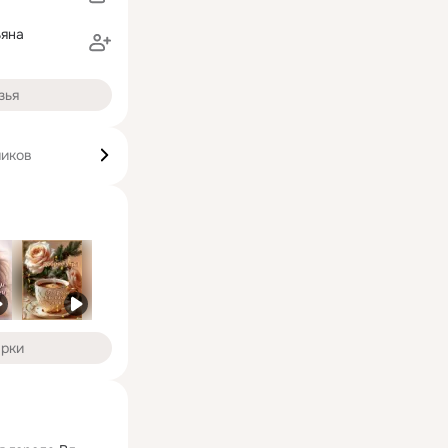
ьяна
зья
чиков
арки