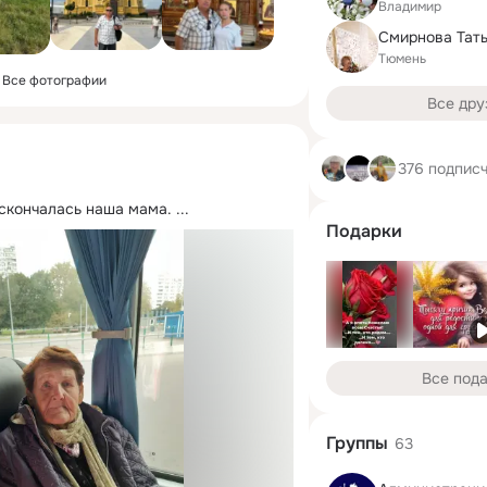
Владимир
Смирнова Тат
Тюмень
Все фотографии
Все дру
376 подпис
 скончалась наша мама.
 ...
Подарки
Все под
Группы
63