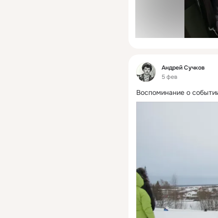
Фид
Андрей Сучков
5 фев
Воспоминание о событии