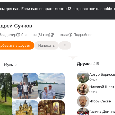
ы для вас. Если ваш возраст менее 13 лет, настроить cooki
П
дрей Сучков
Владимир
9 января (61 год)
1 школа
Подробнее
обавить в друзья
Написать
Друзья
415
Музыка
Артур Борисо
Омск
Николай Шест
Омск
Игорь Сасин
Галина Демин