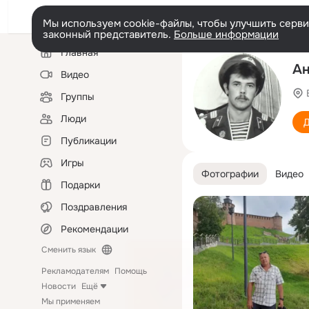
Мы используем cookie-файлы, чтобы улучшить сервис
законный представитель.
Больше информации
Левая
Главная
колонка
Ан
Видео
Группы
Люди
Д
Публикации
Игры
Фотографии
Видео
Подарки
Поздравления
Рекомендации
Сменить язык
Рекламодателям
Помощь
Новости
Ещё
Мы применяем