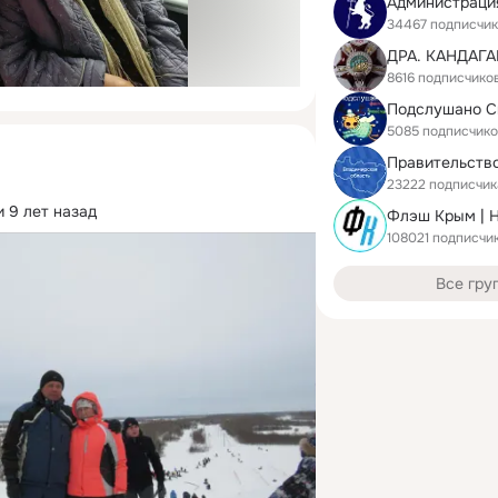
34467 подписчи
ДРА. КАНДАГА
8616 подписчико
5085 подписчик
23222 подписчик
 9 лет назад
Флэш Крым | 
108021 подписчи
Все гру