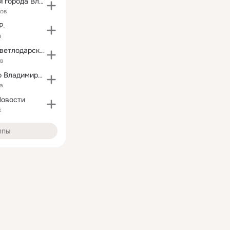
Администрация города Владимира
ков
Р.
в
Подслушано Светлодарск-Факты и Новости Донбасса!
ов
Правительство Владимирской области
а
Новости
к
ппы