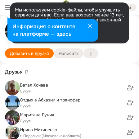
Войти
Мы используем cookie-файлы, чтобы улучшить
сервисы для вас. Если ваш возраст менее 13 лет,
настроить cookie-файлы должен ваш законный
Дия Хочава
представитель.
Больше информации
Информация о контенте
Разрешить все
Настроить
на платформе — здесь
С-Пб
19 ноября (40 лет)
1 педагогический колледж им. Н.А. Некрасова
Подробнее
Добавить в друзья
Написать
Друзья
17
Батал Хочава
Сухум
Отдых в Абхазии и трансфер
Сухум
Маритана Гуния
Сухум
Ирина Митиненко
г. Подольск (Московская область)