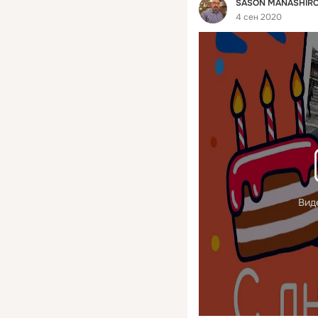
Фид
SASON MANASHIR
4 сен 2020
Вид