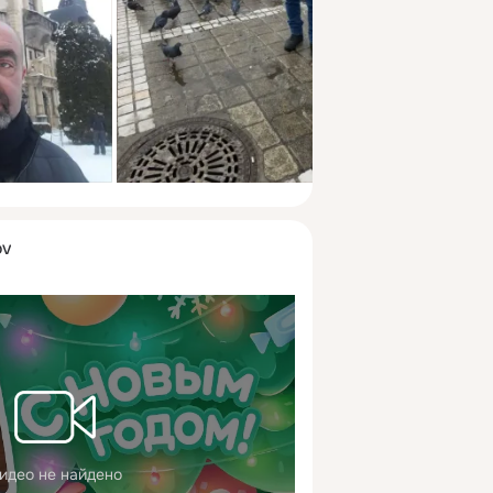
OV
идео не найдено