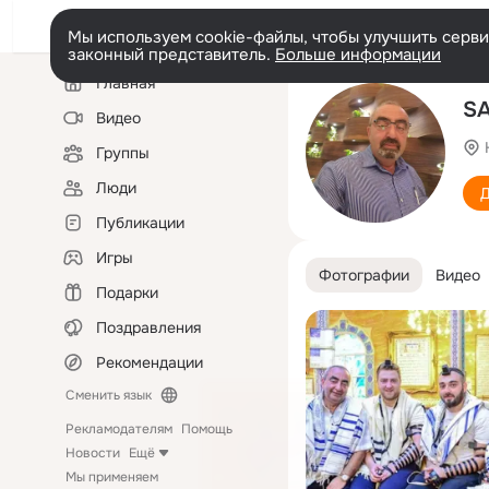
Мы используем cookie-файлы, чтобы улучшить сервис
законный представитель.
Больше информации
Левая
Главная
колонка
S
Видео
Группы
Люди
Д
Публикации
Игры
Фотографии
Видео
Подарки
Поздравления
Рекомендации
Сменить язык
Рекламодателям
Помощь
Новости
Ещё
Мы применяем