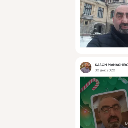
Фид
SASON MANASHIR
30 дек 2020
В