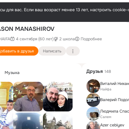
ы для вас. Если ваш возраст менее 13 лет, настроить cooki
Послед
ASON MANASHIROV
HAIFA
4 сентября (60 лет)
2 школа
Подробнее
обавить в друзья
Написать
Друзья
148
Музыка
Виталий Ниха
Найфа
Валерий Подо
Салем
Azer cebiyev