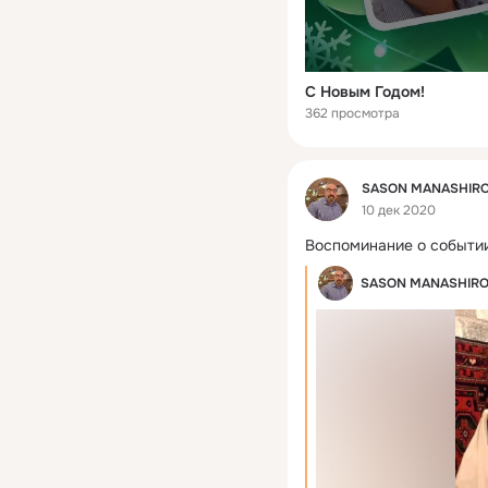
С Новым Годом!
362 просмотра
Фид
SASON MANASHIR
10 дек 2020
Воспоминание о событии
SASON MANASHIR