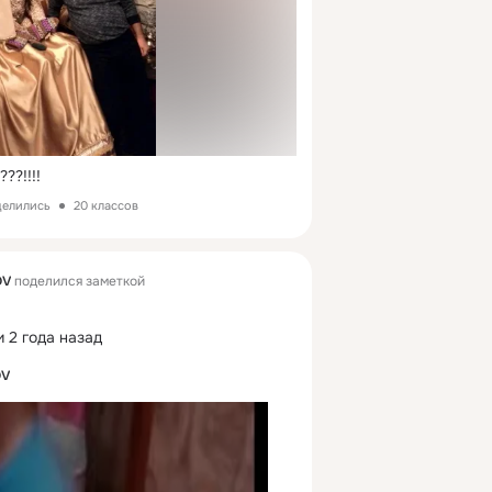
??!!!!
делились
20 классов
OV
поделился заметкой
 2 года назад
OV