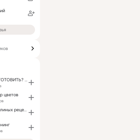
рий
зья
иков
КАК БЫСТРО ГОТОВИТЬ? Почему я этого не зналa!
в
р цветов
ов
Кладовая бабулиных рецептов.
а
юнинг
ов