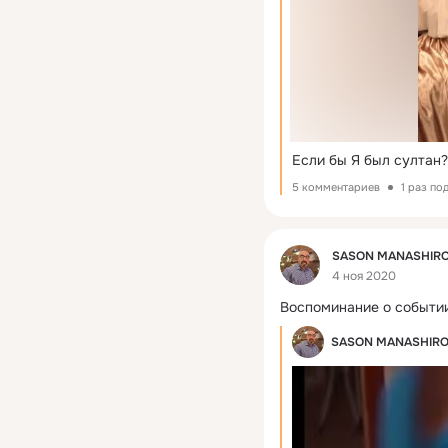
Если бы Я был султан??
5 комментариев
1 раз по
Фид
SASON MANASHIR
4 ноя 2020
Воспоминание о событии
SASON MANASHIR