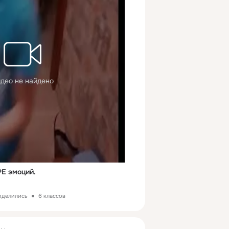
део не найдено
Е эмоций.
поделились
6 классов