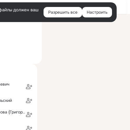
Войти
e-файлы должен ваш
Разрешить все
Настроить
Правая
ний визит: 8 июл 2022
колонка
невич
льский
Людмила Спасова (Григорьева)