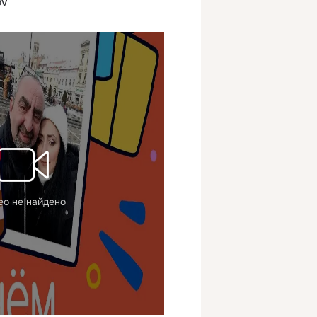
OV
ео не найдено