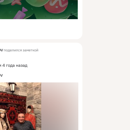
OV
поделился заметкой
 4 года назад
OV