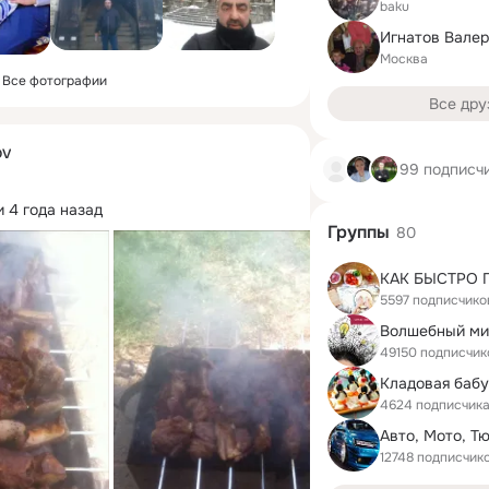
baku
Игнатов Вале
Москва
Все фотографии
Все дру
OV
99 подписч
 4 года назад
Группы
80
5597 подписчико
Волшебный ми
49150 подписчик
4624 подписчик
Авто, Мото, Т
12748 подписчик