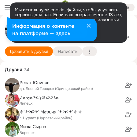
Войти
Мы используем cookie-файлы, чтобы улучшить
сервисы для вас. Если ваш возраст менее 13 лет,
настроить cookie-файлы должен ваш законный
представитель.
Больше информации
Михаил Копаев
Информация о контенте
Разрешить все
Настроить
на платформе — здесь
3 апреля (64 года)
42 лицей
Подробнее
Добавить в друзья
Написать
Друзья
34
Ренат Юнисов
дп. Лесной Городок (Одинцовский район)
𝓣𝓪𝓷𝔂𝓪 𝓟𝓞𝔃𝓲𝓣𝓲𝓕𝓕𝓴𝓪
Липецк
❉༺♥༻ Мαקuнα ༺♥༻❉ ❉
г. Нурлат (Нурлатский район)
Миша Сыров
Воронеж