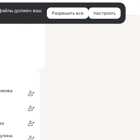
Войти
e-файлы должен ваш
Разрешить все
Настроить
Правая
ий визит: 13 дек 2025
колонка
икова
ва
рулина