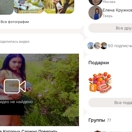
Москва
Елена Кружков
Тверь
Все фотографии
Все дру
оделилась видео
50 подписч
Подарки
идео не найдено
Все под
Группы
77
е Которых Сложно Поверить