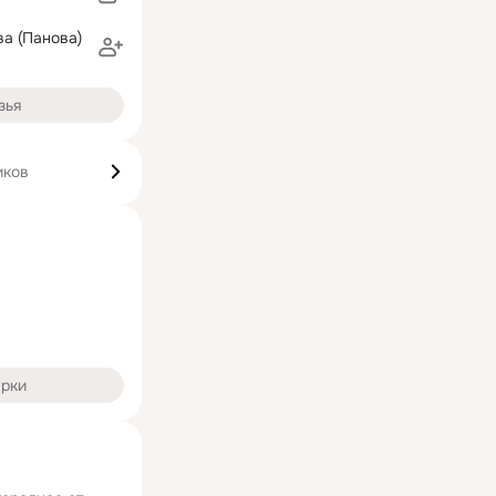
а (Панова)
зья
иков
арки