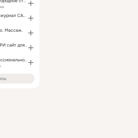
Неогарден, загородное строительство домов ,проекты
ка
Строительный журнал САМаСТРОЙКА
о. Массаж.
РАСТЁМ В ТВЕРИ сайт для родителей
ПроГВ - Профессионально о грудном вскармливании
в
ппы