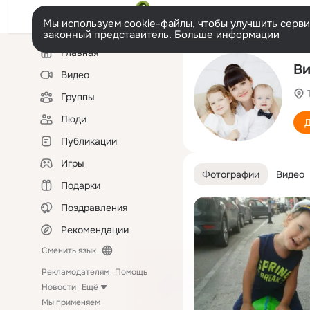
Мы используем cookie-файлы, чтобы улучшить сервис
законный представитель.
Больше информации
Левая
Главная
колонка
Ви
Видео
Группы
Люди
Д
Публикации
Игры
Фотографии
Видео
Подарки
Поздравления
Рекомендации
Сменить язык
Рекламодателям
Помощь
Новости
Ещё
Мы применяем