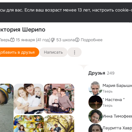
ы для вас. Если ваш возраст менее 13 лет, настроить cooki
Последн
ктория Шерипо
Тверь
15 января (41 год)
53 школа
Подробнее
обавить в друзья
Написать
Друзья
249
Мария Барышн
Тверь
" Настена "
Тверь
Инна Тимофее
Лауритта Хав