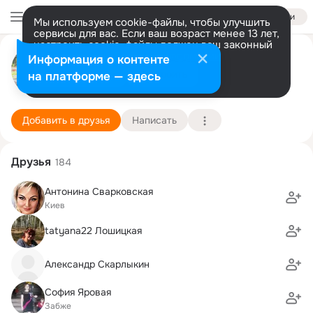
Войти
Мы используем cookie-файлы, чтобы улучшить
сервисы для вас. Если ваш возраст менее 13 лет,
настроить cookie-файлы должен ваш законный
Виктор Гузовский
представитель.
Больше информации
Информация о контенте
Разрешить все
Настроить
на платформе — здесь
Киев
1 января (68 лет)
3 школа
Подробнее
Добавить в друзья
Написать
Друзья
184
Антонина Сварковская
Киев
tatyana22 Лошицкая
Александр Скарлыкин
София Яровая
Забже