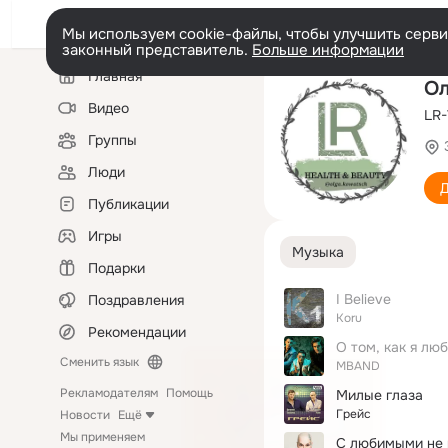
Мы используем cookie-файлы, чтобы улучшить сервис
законный представитель.
Больше информации
Левая
Главная
колонка
Ол
Видео
LR-
Группы
Люди
Д
Публикации
Игры
Музыка
Подарки
I Believe
Поздравления
Koru
Рекомендации
О том, как я лю
Сменить язык
MBAND
Рекламодателям
Помощь
Милые глаза
Грейс
Новости
Ещё
Мы применяем