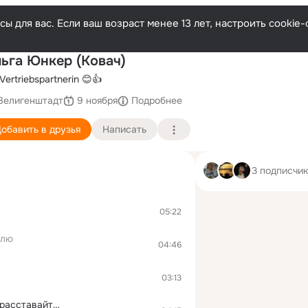
ы для вас. Если ваш возраст менее 13 лет, настроить cooki
По
ьга Юнкер (Ковач)
Vertriebspartnerin 😊👍
Зелигенштадт
9 ноября
Подробнее
обавить в друзья
Написать
3 подписчи
05:22
блю
04:46
03:13
С любимыми не расставайтесь