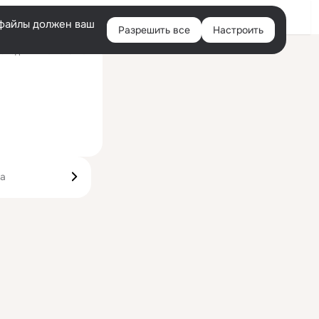
Войти
e-файлы должен ваш
Разрешить все
Настроить
Правая
следний визит: 18 июл
колонка
ка