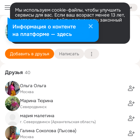
Войти
Мы используем cookie-файлы, чтобы улучшить
сервисы для вас. Если ваш возраст менее 13 лет,
настроить cookie-файлы должен ваш законный
Анжелика Хабарова
представитель.
Больше информации
Информация о контенте
Разрешить все
Настроить
на платформе — здесь
Королев Мос.обл.
29 августа (54 года)
8 школа
Подробнее
Добавить в друзья
Написать
Друзья
40
Ольга Ольга
Москва
Марина Тюрина
Северодвинск
мария малетина
г. Северодвинск (Архангельская область)
Галина Соколова (Лысова)
Москва