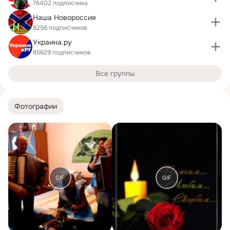
76402 подписчика
Наша Новороссия
8256 подписчиков
Украина.ру
85629 подписчиков
Все группы
Фотографии
GIF
GIF