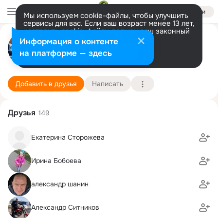
Войти
Мы используем cookie-файлы, чтобы улучшить
сервисы для вас. Если ваш возраст менее 13 лет,
настроить cookie-файлы должен ваш законный
Игорь Сторожев
представитель.
Больше информации
Информация о контенте
Разрешить все
Настроить
на платформе — здесь
москва
10 августа (47 лет)
Троицкая cредняя школа
Подробнее
Добавить в друзья
Написать
Друзья
149
Екатерина Сторожева
Ирина Бобоева
александр шанин
Александр Ситников