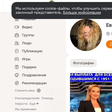
Мы используем cookie-файлы, чтобы улучшить сервис
законный представитель.
Больше информации
Левая
Главная
колонка
Ев
Видео
Группы
Люди
Д
Публикации
Игры
Фотографии
Подарки
Поздравления
Рекомендации
Сменить язык
Рекламодателям
Помощь
Новости
Ещё
Мы применяем