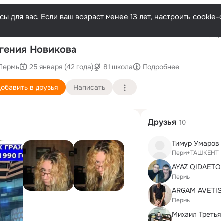
ы для вас. Если ваш возраст менее 13 лет, настроить cooki
Послед
гения Новикова
Пермь
25 января (42 года)
81 школа
Подробнее
обавить в друзья
Написать
Друзья
10
Тимур Умаров
Перм+ТАШКЕНТ
AYAZ QIDAET
Пермь
ARGAM AVETI
Пермь
Михаил Третья