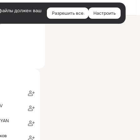
Войти
e-файлы должен ваш
Разрешить все
Настроить
Правая
ний визит: 8 мая 2020
колонка
OV
SYAN
ков