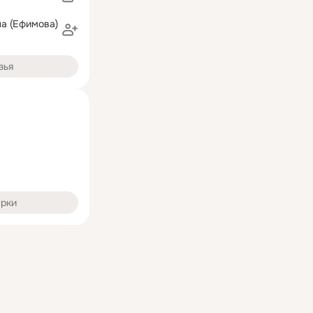
а (Ефимова)
зья
арки