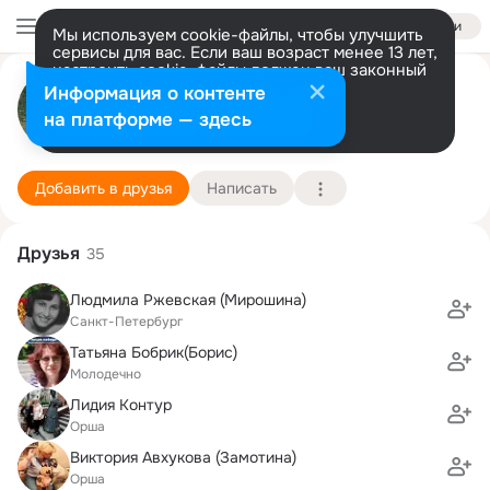
Войти
Мы используем cookie-файлы, чтобы улучшить
сервисы для вас. Если ваш возраст менее 13 лет,
настроить cookie-файлы должен ваш законный
Ирина Гессен
представитель.
Больше информации
Информация о контенте
Разрешить все
Настроить
на платформе — здесь
Молодечно
8 декабря
11 школа
Подробнее
Добавить в друзья
Написать
Друзья
35
Людмила Ржевская (Мирошина)
Санкт-Петербург
Татьяна Бобрик(Борис)
Молодечно
Лидия Контур
Орша
Виктория Авхукова (Замотина)
Орша