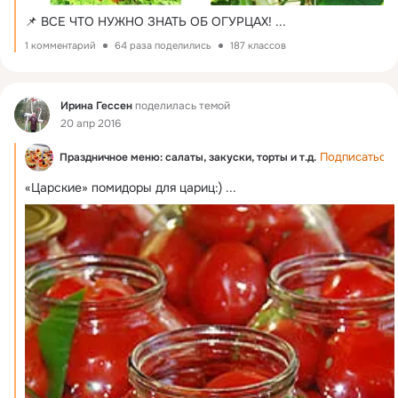
📌 ВСЕ ЧТО НУЖНО ЗНАТЬ ОБ ОГУРЦАХ!
 ...
1 комментарий
64 раза поделились
187 классов
Фид
Ирина Гессен
поделилась темой
20 апр 2016
Подписаться
Праздничное меню: салаты, закуски, торты и т.д.
«Царские» помидоры для цариц:)
 ...