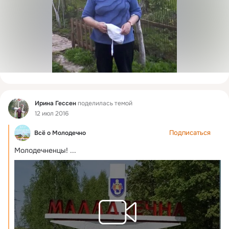
Фид
Ирина Гессен
поделилась темой
12 июл 2016
Подписаться
Всё о Молодечно
Молодечненцы!
 ...